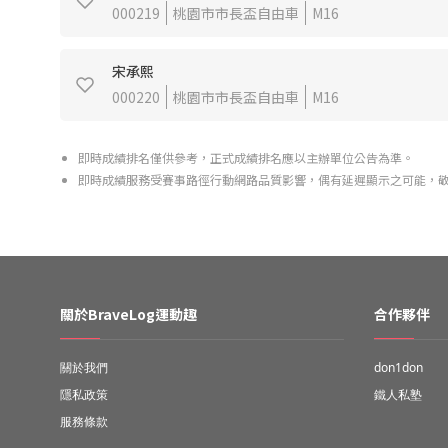
000219
桃園市市長盃自由車
M16
宋承熙
000220
桃園市市長盃自由車
M16
即時成績排名僅供參考，正式成績排名應以主辦單位公告為準。
即時成績服務受賽事路徑行動網路品質影響，偶有延遲顯示之可能，
關於BraveLog運動趣
合作夥伴
關於我們
don1don
隱私政策
鐵人私塾
服務條款