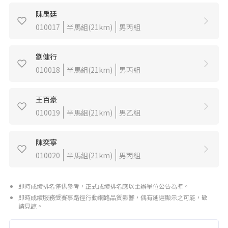
陳禹廷
010017
半馬組(21km)
男丙組
劉健行
010018
半馬組(21km)
男丙組
王百豪
010019
半馬組(21km)
男乙組
陳奕寧
010020
半馬組(21km)
男丙組
即時成績排名僅供參考，正式成績排名應以主辦單位公告為準。
即時成績服務受賽事路徑行動網路品質影響，偶有延遲顯示之可能，敬
請見諒。