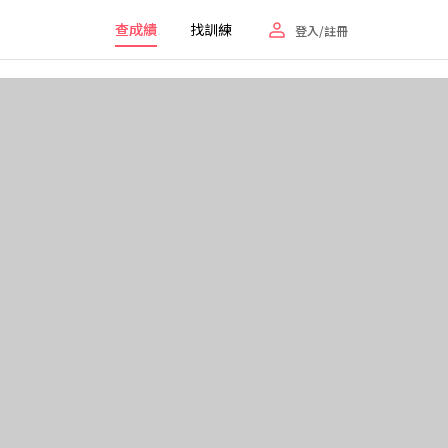
查成績
找訓練
登入/註冊