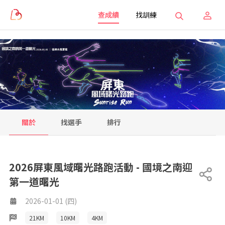
查成績
找訓練
關於
找選手
排行
2026屏東風域曙光路跑活動 - 國境之南迎
第一道曙光
2026-01-01 (四)
21KM
10KM
4KM