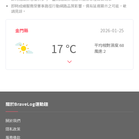
即時成績服務受賽事路徑行動網路品質影響，偶有延遲顯示之可能，敬
請見諒。
金門縣
2026-01-25
17
平均相對濕度:68
風速:2
關於BraveLog運動趣
關於我們
隱私政策
服務條款