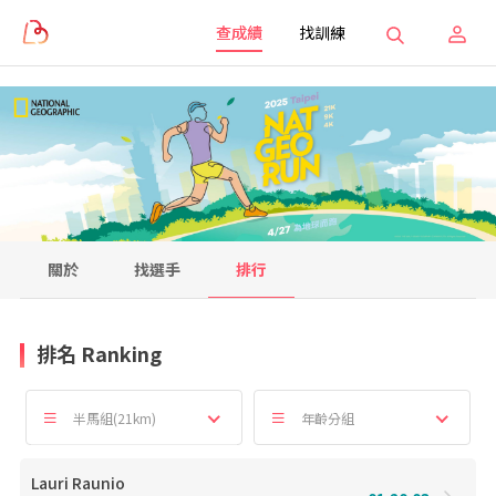
查成績
找訓練
關於
找選手
排行
排名 Ranking
半馬組(21km)
年齡分組
Lauri Raunio