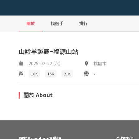
關於
找選手
排行
山羚羊越野~福源山站
2025-02-22 (六)
桃園市
-
10K
15K
21K
關於 About
關於BraveLog運動趣
合作夥伴