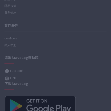
隱私政策
服務條款
合作夥伴
don1don
鐵人私塾
追蹤BraveLog運動趣
Facebook
LINE
下載BraveLog