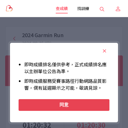
查成績
找訓練
2024 Garmin Run
2024-09-15 (日)
陳培芮
即時成績排名僅供參考，正式成績排名應
以主辦單位公告為準。
021701
毅力組21K
男40-49歲
TW
男
即時成績服務受賽事路徑行動網路品質影
響，偶有延遲顯示之可能，敬請見諒。
大會成績
個人成績
同意
Official Time
Net Time
01:20:32
01:20:30