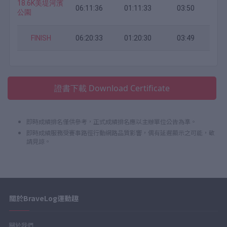
18.6K美堤河濱
06:11:36
01:11:33
03:50
公園
FINISH
06:20:33
01:20:30
03:49
證書下載 Download Certificate
即時成績排名僅供參考，正式成績排名應以主辦單位公告為準。
即時成績服務受賽事路徑行動網路品質影響，偶有延遲顯示之可能，敬
請見諒。
關於BraveLog運動趣
關於我們