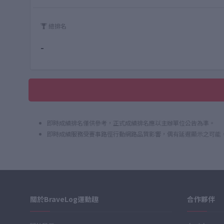
總排名
-
即時成績排名僅供參考，正式成績排名應以主辦單位公告為準。
即時成績服務受賽事路徑行動網路品質影響，偶有延遲顯示之可能
關於BraveLog運動趣
合作夥伴