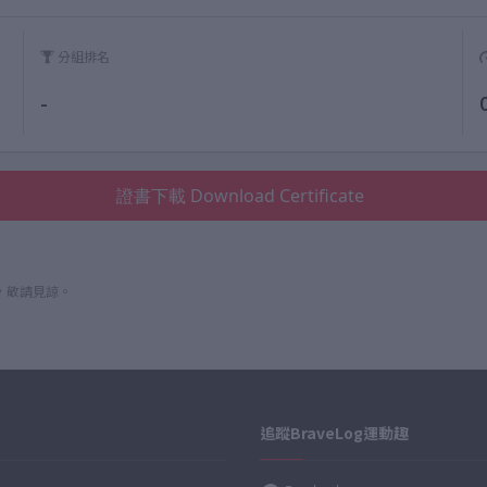
分組排名
-
證書下載 Download Certificate
，敬請見諒。
追蹤BraveLog運動趣