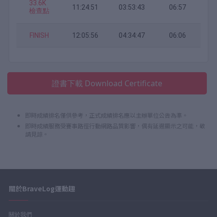
33.6K
11:24:51
03:53:43
06:57
檢查點
FINISH
12:05:56
04:34:47
06:06
證書下載 Download Certificate
即時成績排名僅供參考，正式成績排名應以主辦單位公告為準。
即時成績服務受賽事路徑行動網路品質影響，偶有延遲顯示之可能，敬
請見諒。
關於BraveLog運動趣
關於我們