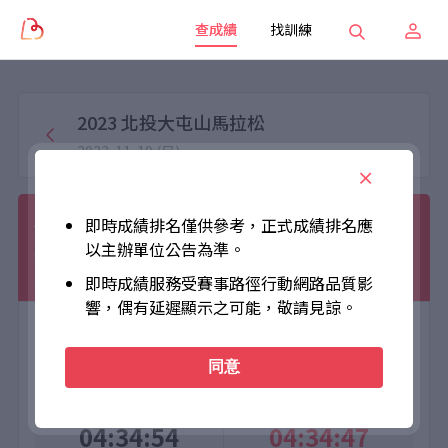
查成績
找訓練
2023 北投大屯山馬拉松
2023-11-19 (日)
鍾杰呈
即時成績排名僅供參考，正式成績排名應
以主辦單位公告為準。
004098
超馬組45公里
男子組
TW
男
即時成績服務受賽事路徑行動網路品質影
響，偶有延遲顯示之可能，敬請見諒。
大會成績
個人成績
同意
Official Time
Net Time
04:34:54
04:34:47