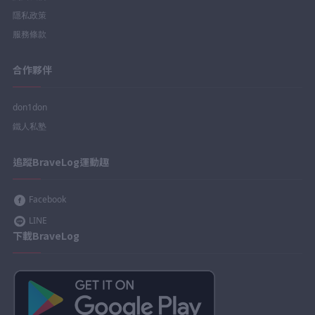
隱私政策
服務條款
合作夥伴
don1don
鐵人私塾
追蹤BraveLog運動趣
Facebook
LINE
下載BraveLog