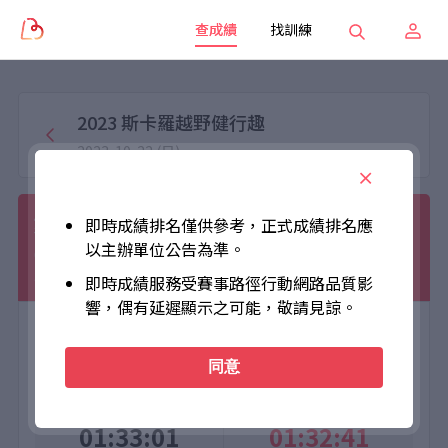
查成績
找訓練
2023 斯卡羅越野健行趣
2023-10-22 (日)
蔡曜如
即時成績排名僅供參考，正式成績排名應
以主辦單位公告為準。
001006
越野跑14公里
男子組
TW
男
越野gogo
即時成績服務受賽事路徑行動網路品質影
響，偶有延遲顯示之可能，敬請見諒。
大會成績
個人成績
同意
Official Time
Net Time
01:33:01
01:32:41