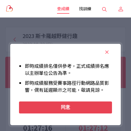
查成績
找訓練
2023 斯卡羅越野健行趣
2023-10-22 (日)
孫聖宣
即時成績排名僅供參考，正式成績排名應
以主辦單位公告為準。
001004
越野跑14公里
男子組
TW
男
越野gogo
即時成績服務受賽事路徑行動網路品質影
響，偶有延遲顯示之可能，敬請見諒。
大會成績
個人成績
同意
Official Time
Net Time
01:27:16
01:27:12