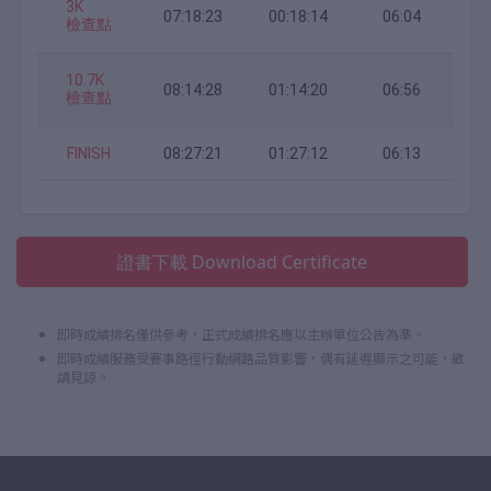
3K
07:18:23
00:18:14
06:04
檢查點
10.7K
08:14:28
01:14:20
06:56
檢查點
FINISH
08:27:21
01:27:12
06:13
證書下載 Download Certificate
即時成績排名僅供參考，正式成績排名應以主辦單位公告為準。
即時成績服務受賽事路徑行動網路品質影響，偶有延遲顯示之可能，敬
請見諒。