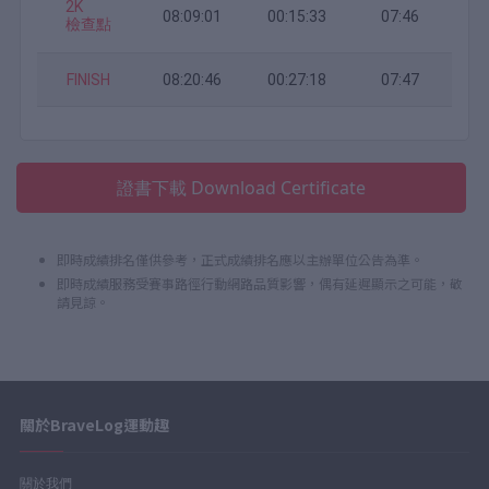
2K
08:09:01
00:15:33
07:46
檢查點
FINISH
08:20:46
00:27:18
07:47
證書下載 Download Certificate
即時成績排名僅供參考，正式成績排名應以主辦單位公告為準。
即時成績服務受賽事路徑行動網路品質影響，偶有延遲顯示之可能，敬
請見諒。
關於BraveLog運動趣
關於我們