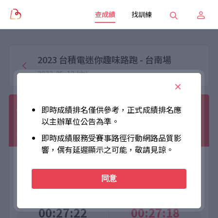
查成績
找訓練
2023 台積電迷你趣味路跑 - 台南場
2023-05-13 (六)
黃浚峰
即時成績排名僅供參考，正式成績排名應
以主辦單位公告為準。
010019
3.5KM
男子組
男
即時成績服務受賽事路徑行動網路品質影
響，偶有延遲顯示之可能，敬請見諒。
大會成績
個人成績
同意
Official Time
Net Time
00:27:22
00:27:18