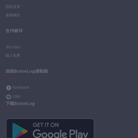
隱私政策
服務條款
合作夥伴
don1don
鐵人私塾
追蹤BraveLog運動趣
Facebook
LINE
下載BraveLog