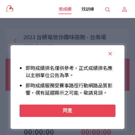
查成績
找訓練
2023 台積電迷你趣味路跑 - 台南場
2023-05-13 (六)
陳永豪
即時成績排名僅供參考，正式成績排名應
以主辦單位公告為準。
010006
3.5KM
男子組
男
即時成績服務受賽事路徑行動網路品質影
響，偶有延遲顯示之可能，敬請見諒。
大會成績
個人成績
同意
Official Time
Net Time
00:00:00
00:00:00