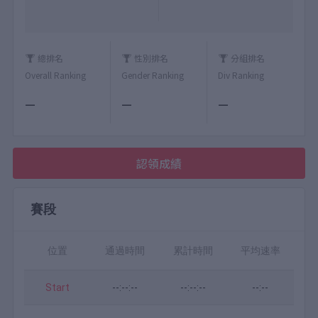
總排名
性別排名
分組排名
Overall Ranking
Gender Ranking
Div Ranking
—
—
—
認領成績
賽段
位置
通過時間
累計時間
平均速率
Start
--:--:--
--:--:--
--:--