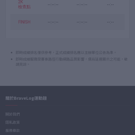
2K
--:--:--
--:--:--
--:--
檢查點
FINISH
--:--:--
--:--:--
--:--
即時成績排名僅供參考，正式成績排名應以主辦單位公告為準。
即時成績服務受賽事路徑行動網路品質影響，偶有延遲顯示之可能，敬
請見諒。
關於BraveLog運動趣
關於我們
隱私政策
服務條款