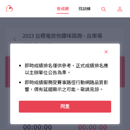
查成績
找訓練
2023 台積電迷你趣味路跑 - 台南場
2023-05-13 (六)
程凱煜
即時成績排名僅供參考，正式成績排名應
以主辦單位公告為準。
010002
3.5KM
男子組
男
即時成績服務受賽事路徑行動網路品質影
響，偶有延遲顯示之可能，敬請見諒。
大會成績
個人成績
同意
Official Time
Net Time
00:00:00
00:00:00