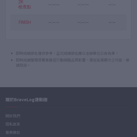
2K
--:--:--
--:--:--
--:--
檢查點
FINISH
--:--:--
--:--:--
--:--
即時成績排名僅供參考，正式成績排名應以主辦單位公告為準。
即時成績服務受賽事路徑行動網路品質影響，偶有延遲顯示之可能，敬
請見諒。
關於BraveLog運動趣
關於我們
隱私政策
服務條款