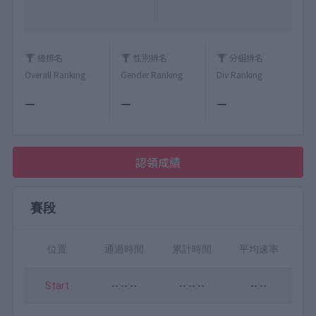
總排名
性別排名
分組排名
Overall Ranking
Gender Ranking
Div Ranking
—
—
—
認領成績
賽段
位置
通過時間
累計時間
平均速率
Start
--:--:--
--:--:--
--:--