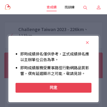
查成績
找訓練
Challenge Taiwan 2023 - 226km、
113km
2023-04-22 (六)
即時成績排名僅供參考，正式成績排名應
許仁茂
以主辦單位公告為準。
001006
即時成績服務受賽事路徑行動網路品質影
2023 Challenge Taiwan - 226公里 菁英
Elite Male
男
響，偶有延遲顯示之可能，敬請見諒。
同意
個人成績
Net Time