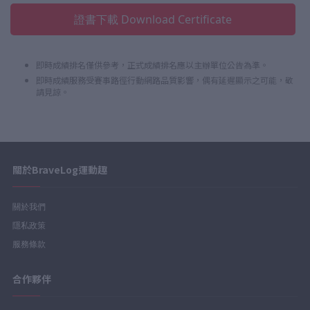
證書下載 Download Certificate
即時成績排名僅供參考，正式成績排名應以主辦單位公告為準。
即時成績服務受賽事路徑行動網路品質影響，偶有延遲顯示之可能，敬
請見諒。
關於BraveLog運動趣
關於我們
隱私政策
服務條款
合作夥伴