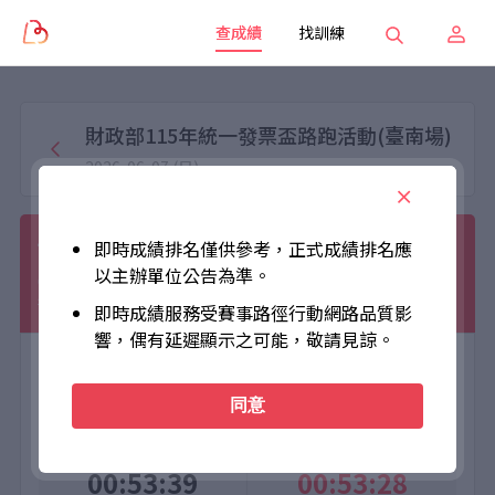
查成績
找訓練
財政部115年統一發票盃路跑活動(臺南場)
2026-06-07 (日)
胡凱華
即時成績排名僅供參考，正式成績排名應
以主辦單位公告為準。
010013
挑戰組(10km)
男C組
男
即時成績服務受賽事路徑行動網路品質影
響，偶有延遲顯示之可能，敬請見諒。
大會成績
個人成績
同意
Official Time
Net Time
00:53:39
00:53:28