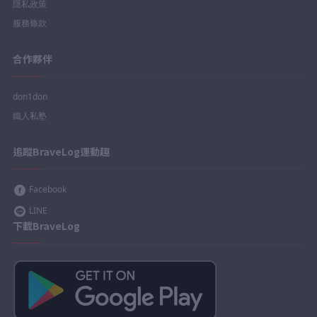
隱私政策
服務條款
合作夥伴
don1don
鐵人私塾
追蹤BraveLog運動趣
Facebook
LINE
下載BraveLog