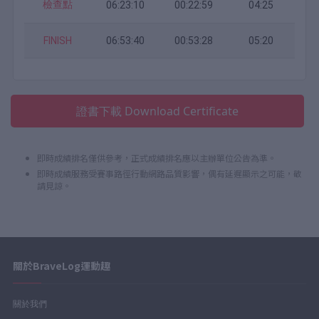
檢查點
06:23:10
00:22:59
04:25
FINISH
06:53:40
00:53:28
05:20
證書下載 Download Certificate
即時成績排名僅供參考，正式成績排名應以主辦單位公告為準。
即時成績服務受賽事路徑行動網路品質影響，偶有延遲顯示之可能，敬
請見諒。
關於BraveLog運動趣
關於我們