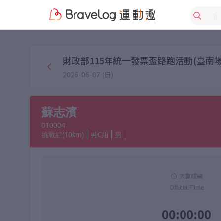
財政部115年統一發票盃路跑活動(臺南場
2026-06-07 (日)
蘇志濱
010004
挑戰組(10km)
男C組
男
大會成績
Official Time
00:00:00