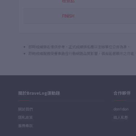
檢查點
FINISH
即時成績排名僅供參考，正式成績排名應以主辦單位公告為準。
即時成績服務受賽事路徑行動網路品質影響，偶有延遲顯示之可能
關於BraveLog運動趣
合作夥伴
關於我們
don1don
隱私政策
鐵人私塾
服務條款