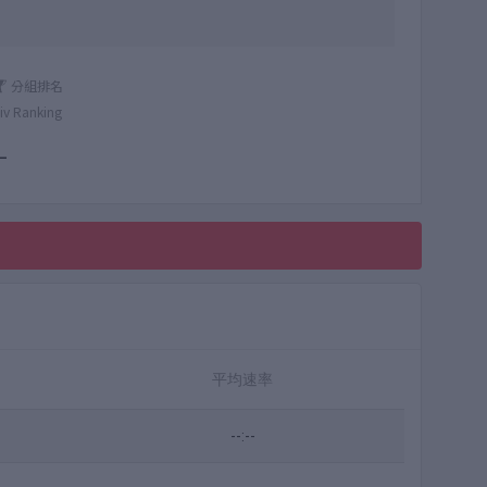
分組排名
iv Ranking
—
平均速率
--:--