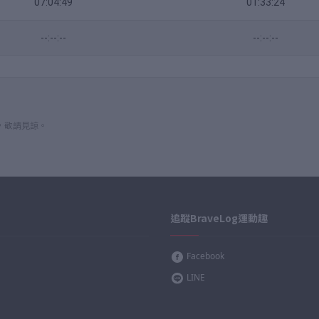
07:04:49
01:33:24
--:--:--
--:--:--
，敬請見諒。
追蹤BraveLog運動趣
Facebook
LINE