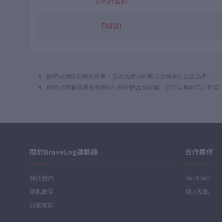
21K折返點
FINISH
即時成績排名僅供參考，正式成績排名應以主辦單位公告為準。
即時成績服務受賽事路徑行動網路品質影響，偶有延遲顯示之可能
關於BraveLog運動趣
合作夥伴
關於我們
don1don
隱私政策
鐵人私塾
服務條款