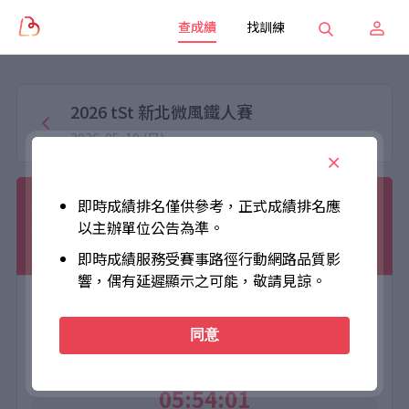
查成績
找訓練
2026 tSt 新北微風鐵人賽
2026-05-10 (日)
劉承祐
即時成績排名僅供參考，正式成績排名應
以主辦單位公告為準。
000015
113km
M20
TW
男
即時成績服務受賽事路徑行動網路品質影
響，偶有延遲顯示之可能，敬請見諒。
個人成績
同意
Net Time
05:54:01