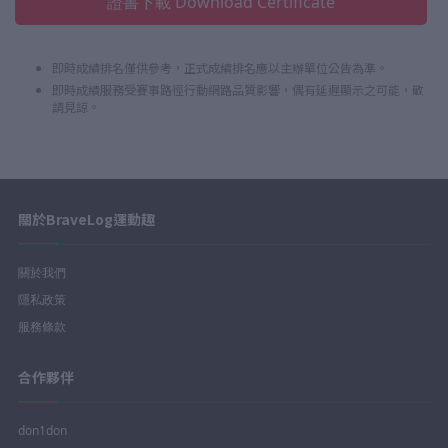
證書下載 Download Certificate
即時成績排名僅供參考，正式成績排名應以主辦單位公告為準。
即時成績服務受賽事路徑行動網路品質影響，偶有延遲顯示之可能，敬
請見諒。
關於BraveLog運動趣
關於我們
隱私政策
服務條款
合作夥伴
don1don