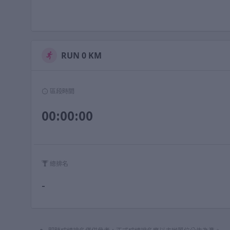
RUN 0 KM
區段時間
00:00:00
總排名
-
即時成績排名僅供參考，正式成績排名應以主辦單位公告為準。