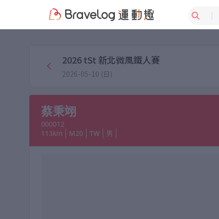
2026 tSt 新北微風鐵人賽
2026-05-10 (日)
蔡秉翊
000012
113km
M20
TW
男