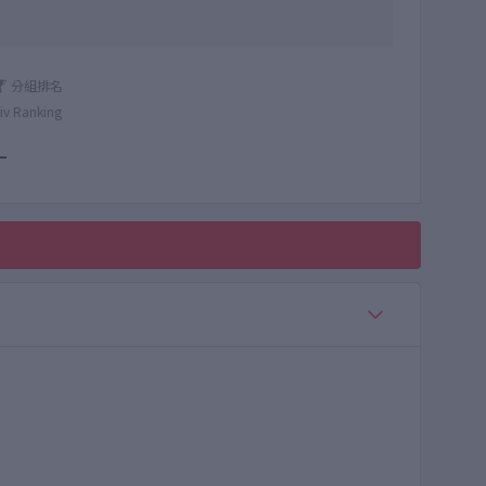
分組排名
iv Ranking
—