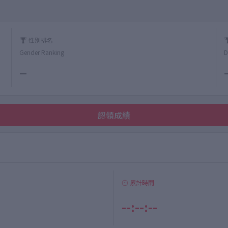
性別排名
Gender Ranking
D
—
認領成績
累計時間
--:--:--