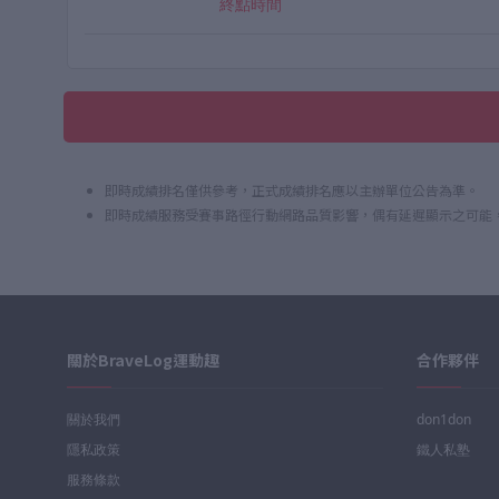
終點時間
即時成績排名僅供參考，正式成績排名應以主辦單位公告為準。
即時成績服務受賽事路徑行動網路品質影響，偶有延遲顯示之可能
關於BraveLog運動趣
合作夥伴
關於我們
don1don
隱私政策
鐵人私塾
服務條款