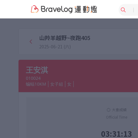
山羚羊越野~夜跑405
2025-06-21 (六)
王安淇
010024
蝙蝠10KM
女子組
女
大會成績
Official Time
03:31:13