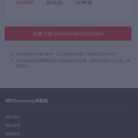
終點時間
20:50:02
02:49:50
--:--
證書下載 Download Certificate
即時成績排名僅供參考，正式成績排名應以主辦單位公告為準。
即時成績服務受賽事路徑行動網路品質影響，偶有延遲顯示之可能，敬
請見諒。
關於BraveLog運動趣
關於我們
隱私政策
服務條款