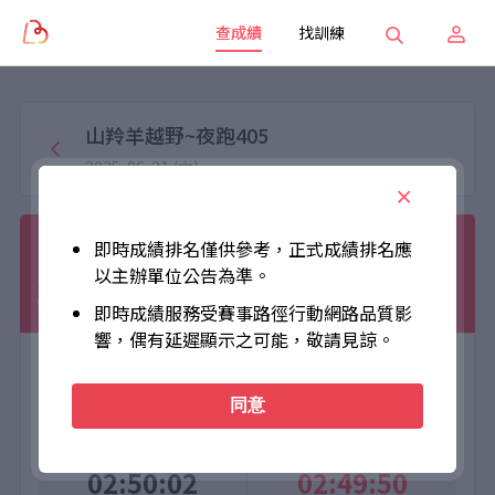
查成績
找訓練
山羚羊越野~夜跑405
2025-06-21 (六)
曾韻如
即時成績排名僅供參考，正式成績排名應
以主辦單位公告為準。
010020
蝙蝠10KM
女子組
女
即時成績服務受賽事路徑行動網路品質影
響，偶有延遲顯示之可能，敬請見諒。
大會成績
個人成績
同意
Official Time
Net Time
02:50:02
02:49:50