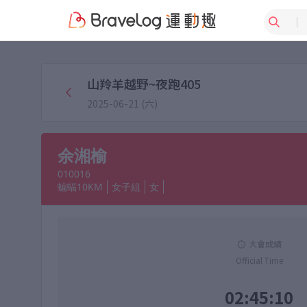
山羚羊越野~夜跑405
2025-06-21 (六)
余湘榆
010016
蝙蝠10KM
女子組
女
大會成績
Official Time
02:45:10