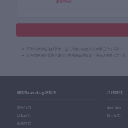
終點時間
即時成績排名僅供參考，正式成績排名應以主辦單位公告為準。
即時成績服務受賽事路徑行動網路品質影響，偶有延遲顯示之可能
關於BraveLog運動趣
合作夥伴
關於我們
don1don
隱私政策
鐵人私塾
服務條款