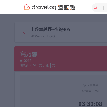
山羚羊越野~夜跑405
2025-06-21 (六)
高乃靜
010015
蝙蝠10KM
女子組
女
大會成績
Official Time
03:30:08