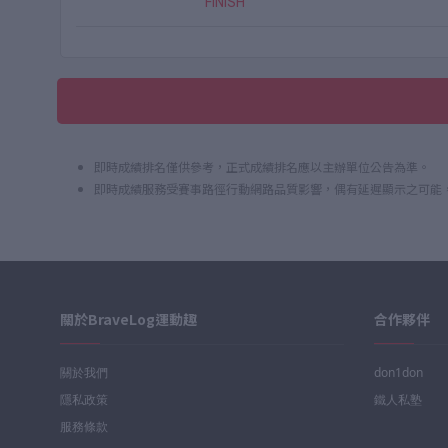
FINISH
即時成績排名僅供參考，正式成績排名應以主辦單位公告為準。
即時成績服務受賽事路徑行動網路品質影響，偶有延遲顯示之可能
關於BraveLog運動趣
合作夥伴
關於我們
don1don
隱私政策
鐵人私塾
服務條款