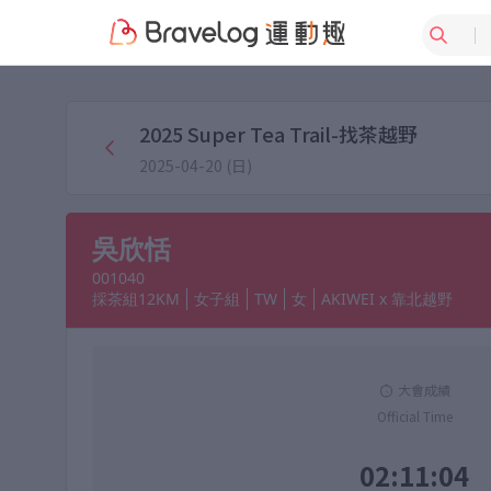
2025 Super Tea Trail-找茶越野
2025-04-20 (日)
吳欣恬
001040
採茶組12KM
女子組
TW
女
AKIWEI x 靠北越野
大會成績
Official Time
02:11:04