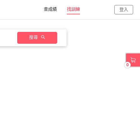
查成績
找訓練
登入
搜尋
0