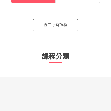
使用 Google 繼續
或使用手機號碼登入
查看所有課程
課程分類
登入