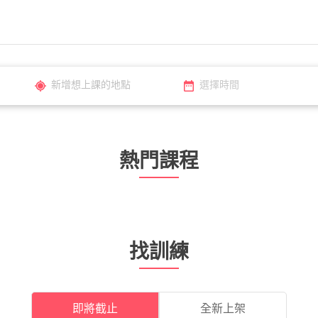
選擇時間
熱門課程
Bravelog 運動趣
登入
找訓練
使用 Facebook 繼續
即將截止
全新上架